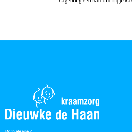
nagenoeg een half uur bij je kan
Bornialeane 4